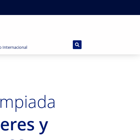
o Internacional
impiada
eres y