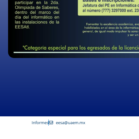
Informes
eesa@uaem.mx