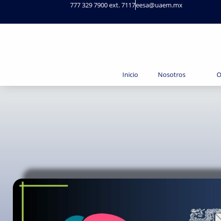
777 329 7900 ext. 7117
eesa@uaem.mx
Inicio
Nosotros
O