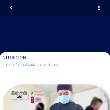
NUTRICIÓN
Inicio
Oferta Educativa
Licenciatura
»
»
»