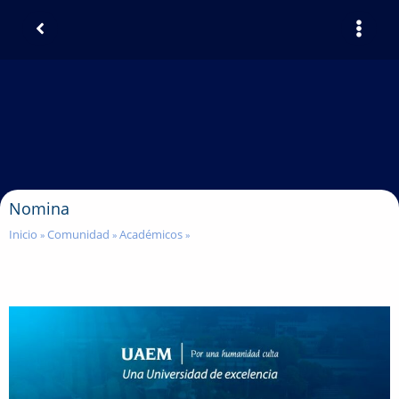
Nomina
Inicio
Comunidad
Académicos
»
»
»