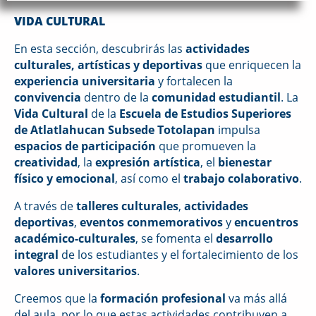
VIDA CULTURAL
En esta sección, descubrirás las
actividades
culturales, artísticas y deportivas
que enriquecen la
experiencia universitaria
y fortalecen la
convivencia
dentro de la
comunidad estudiantil
. La
Vida Cultural
de la
Escuela de Estudios Superiores
de Atlatlahucan Subsede Totolapan
impulsa
espacios de participación
que promueven la
creatividad
, la
expresión artística
, el
bienestar
físico y emocional
, así como el
trabajo colaborativo
.
A través de
talleres culturales
,
actividades
deportivas
,
eventos conmemorativos
y
encuentros
académico-culturales
, se fomenta el
desarrollo
integral
de los estudiantes y el fortalecimiento de los
valores universitarios
.
Creemos que la
formación profesional
va más allá
del aula, por lo que estas actividades contribuyen a