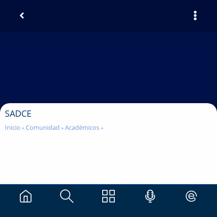
SADCE
Inicio
Comunidad
Académicos
»
»
»