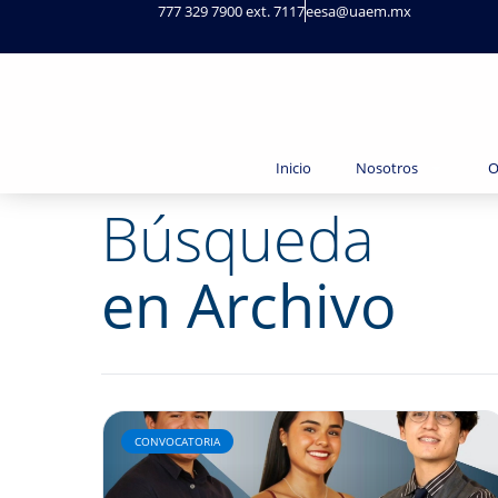
777 329 7900 ext. 7117
eesa@uaem.mx
Inicio
Nosotros
O
Búsqueda
en Archivo
CONVOCATORIA