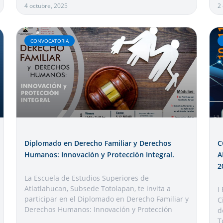
4 octubre, 2025
2
CONVOCATORIA
Diplomado en Derecho Familiar y Derechos
C
Humanos: Innovación y Protección Integral.
A
2
La Escuela de Estudios Superiores de
Atlatlahucan, Subsede Totolapan, te invita a
I
participar en el Diplomado en Derecho Familiar y
C
Derechos Humanos: Innovación y Protección
d
T