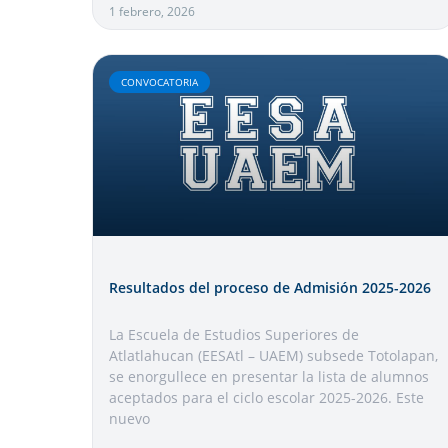
1 febrero, 2026
CONVOCATORIA
Resultados del proceso de Admisión 2025-2026
La Escuela de Estudios Superiores de
Atlatlahucan (EESAtl – UAEM) subsede Totolapan,
se enorgullece en presentar la lista de alumnos
aceptados para el ciclo escolar 2025-2026. Este
nuevo