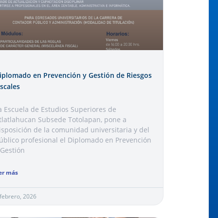
iplomado en Prevención y Gestión de Riesgos
iscales
a Escuela de Estudios Superiores de
tlatlahucan Subsede Totolapan, pone a
isposición de la comunidad universitaria y del
úblico profesional el Diplomado en Prevención
 Gestión
er más
 febrero, 2026