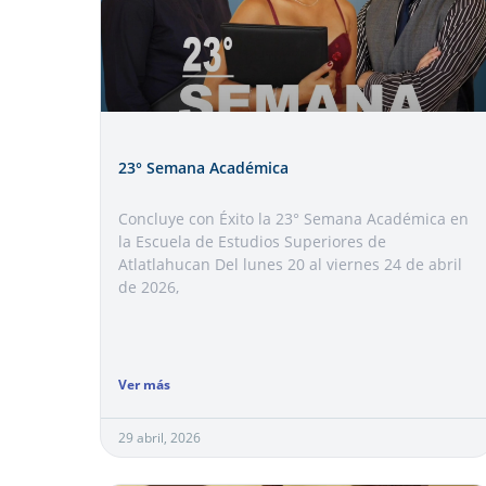
23° Semana Académica
Concluye con Éxito la 23° Semana Académica en
la Escuela de Estudios Superiores de
Atlatlahucan Del lunes 20 al viernes 24 de abril
de 2026,
Ver más
29 abril, 2026