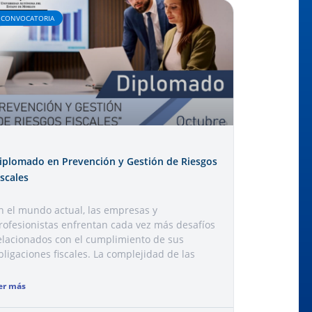
CONVOCATORIA
iplomado en Prevención y Gestión de Riesgos
iscales
n el mundo actual, las empresas y
rofesionistas enfrentan cada vez más desafíos
elacionados con el cumplimiento de sus
bligaciones fiscales. La complejidad de las
er más