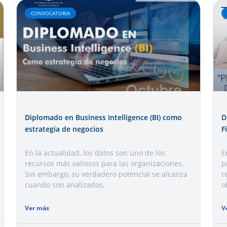
CONVOCATORIA
Diplomado en Business Intelligence (BI) como
D
estrategia de negocios
F
En la actualidad, los datos son uno de los
E
recursos más valiosos para las organizaciones.
p
Sin embargo, su verdadero potencial se alcanza
r
cuando son analizados,
o
Ver más
V