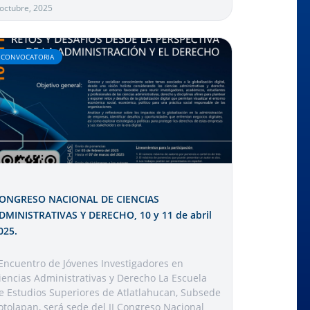
 octubre, 2025
CONVOCATORIA
ONGRESO NACIONAL DE CIENCIAS
DMINISTRATIVAS Y DERECHO, 10 y 11 de abril
025.
 Encuentro de Jóvenes Investigadores en
iencias Administrativas y Derecho La Escuela
e Estudios Superiores de Atlatlahucan, Subsede
otolapan, será sede del II Congreso Nacional