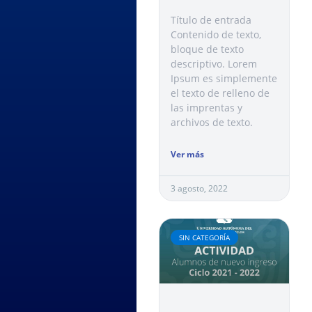
Título de entrada
Contenido de texto,
bloque de texto
descriptivo. Lorem
Ipsum es simplemente
el texto de relleno de
las imprentas y
archivos de texto.
Ver más
3 agosto, 2022
SIN CATEGORÍA