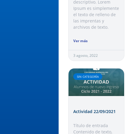
descriptivo. Lorem
Ipsum es simplemente
el texto de relleno de
las imprentas y
archivos de texto.
Ver más
3 agosto, 2022
SIN CATEGORÍA
Actividad 22/09/2021
Título de entrada
Contenido de texto,