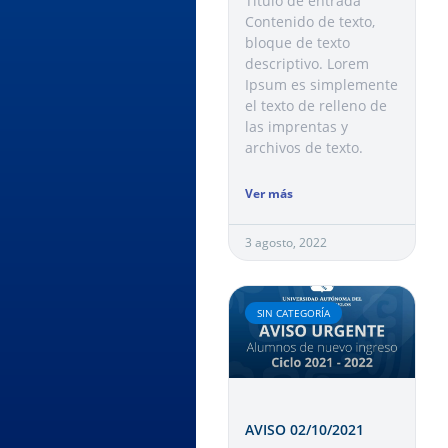
Título de entrada
Contenido de texto,
bloque de texto
descriptivo. Lorem
Ipsum es simplemente
el texto de relleno de
las imprentas y
archivos de texto.
Ver más
3 agosto, 2022
SIN CATEGORÍA
AVISO 02/10/2021