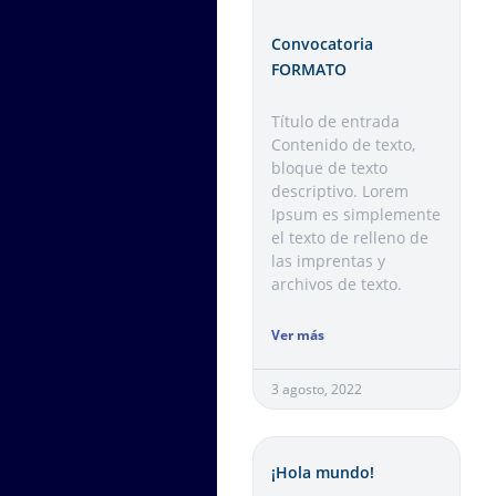
Convocatoria
FORMATO
Título de entrada
Contenido de texto,
bloque de texto
descriptivo. Lorem
Ipsum es simplemente
el texto de relleno de
las imprentas y
archivos de texto.
Ver más
3 agosto, 2022
¡Hola mundo!