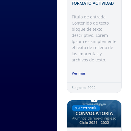
FORMATO ACTIVIDAD
Título de entrada
Contenido de texto,
bloque de texto
descriptivo. Lorem
Ipsum es simplemente
el texto de relleno de
las imprentas y
archivos de texto.
Ver más
3 agosto, 2022
SIN CATEGORÍA