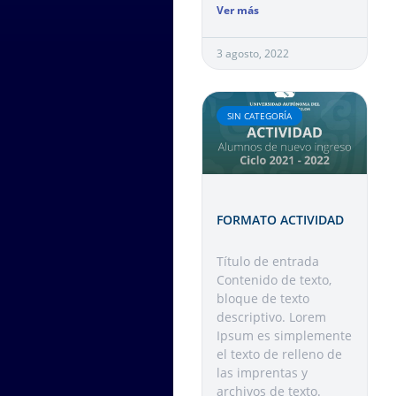
Ver más
3 agosto, 2022
SIN CATEGORÍA
FORMATO ACTIVIDAD
Título de entrada
Contenido de texto,
bloque de texto
descriptivo. Lorem
Ipsum es simplemente
el texto de relleno de
las imprentas y
archivos de texto.