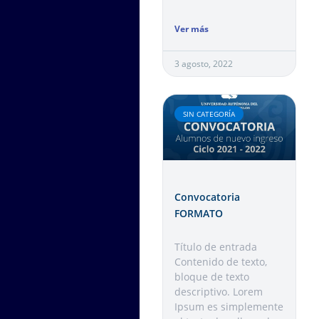
Ver más
3 agosto, 2022
SIN CATEGORÍA
Convocatoria
FORMATO
Título de entrada
Contenido de texto,
bloque de texto
descriptivo. Lorem
Ipsum es simplemente