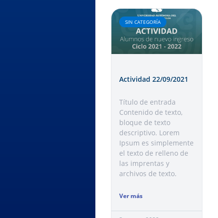
SIN CATEGORÍA
Actividad 22/09/2021
Título de entrada
Contenido de texto,
bloque de texto
descriptivo. Lorem
Ipsum es simplemente
el texto de relleno de
las imprentas y
archivos de texto.
Ver más