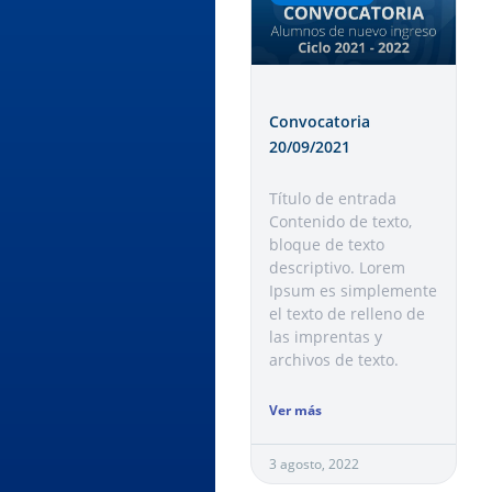
Convocatoria
20/09/2021
Título de entrada
Contenido de texto,
bloque de texto
descriptivo. Lorem
Ipsum es simplemente
el texto de relleno de
las imprentas y
archivos de texto.
Ver más
3 agosto, 2022