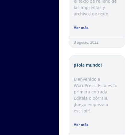
el texto de relleno de
las imprentas y
archivos de texto.
Ver más
3 agosto, 2022
¡Hola mundo!
Bienvenido a
WordPress. Esta es tu
primera entrada.
Edítala o bórrala,
¡luego empieza a
escribir!
Ver más