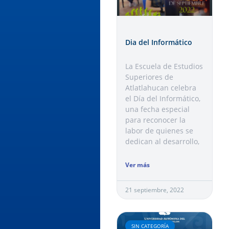
Dia del Informático
La Escuela de Estudios
Superiores de
Atlatlahucan celebra
el Día del Informático,
una fecha especial
para reconocer la
labor de quienes se
dedican al desarrollo,
Ver más
21 septiembre, 2022
SIN CATEGORÍA