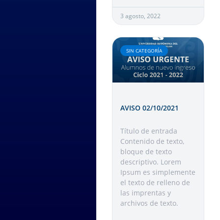
3 agosto, 2022
SIN CATEGORÍA
AVISO 02/10/2021
Título de entrada
Contenido de texto,
bloque de texto
descriptivo. Lorem
Ipsum es simplemente
el texto de relleno de
las imprentas y
archivos de texto.