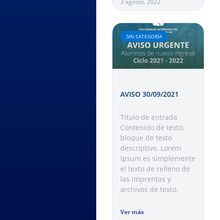
3 agosto, 2022
SIN CATEGORÍA
AVISO 30/09/2021
Título de entrada
Contenido de texto,
bloque de texto
descriptivo. Lorem
Ipsum es simplemente
el texto de relleno de
las imprentas y
archivos de texto.
Ver más